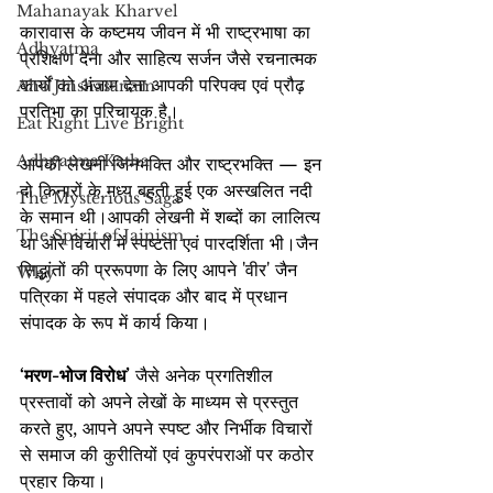
Mahanayak Kharvel
कारावास के कष्टमय जीवन में भी राष्ट्रभाषा का 
Adhyatma
प्रशिक्षण देना और साहित्य सर्जन जैसे रचनात्मक 
कार्यों को अंजाम देना आपकी परिपक्व एवं प्रौढ़ 
Aho Jinshasanam
प्रतिभा का परिचायक है।
Eat Right Live Bright
Adhyatma Katha
आपकी लेखनी जिनभक्ति और राष्ट्रभक्ति — इन 
दो किनारों के मध्य बहती हुई एक अस्खलित नदी 
The Mysterious Saga
के समान थी।आपकी लेखनी में शब्दों का लालित्य 
The Spirit of Jainism
था और विचारों में स्पष्टता एवं पारदर्शिता भी।जैन 
सिद्धांतों की प्ररूपणा के लिए आपने 'वीर' जैन 
Why
पत्रिका में पहले संपादक और बाद में प्रधान 
संपादक के रूप में कार्य किया।
‘मरण-भोज विरोध’
 जैसे अनेक प्रगतिशील 
प्रस्तावों को अपने लेखों के माध्यम से प्रस्तुत 
करते हुए, आपने अपने स्पष्ट और निर्भीक विचारों 
से समाज की कुरीतियों एवं कुपरंपराओं पर कठोर 
प्रहार किया।