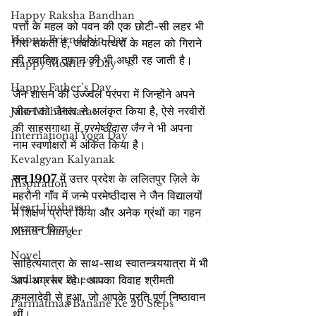
Happy Raksha Bandhan
पत्तों के महल को पवन की एक छोटी-सी लहर भी 
Happy Friendship Day
गिरा सकती है, जबकि पत्थरों के महल को गिराने 
की ख्वाहिश तूफ़ान की भी अधूरी रह जाती है।
Happy Mother's Day
Happy Father’s Day
जैन शासन की उज्ज्वल परंपरा में जिन्होंने अपने 
जीवन को जैनत्व से अलंकृत किया है, ऐसे नरवीरों 
Jain Mahabharat
की साहसगाथा में 
परमेष्ठीदास जैन
 ने भी अपना 
International Yoga Day
नाम स्वर्णाक्षरों में अंकित किया है।
Kevalgyan Kalyanak
सन् 1907
 में उत्तर प्रदेश के ललितपुर ज़िले के 
Inspiration
महरौनी गाँव में जन्मे परमेष्ठीदास ने जैन विद्यालयों 
Heart Jinshasan
में शिक्षण प्राप्त किया और अनेक ग्रंथों का गहन 
अध्ययन किया।
Mind Charger
Novel
साहित्ययात्रा के साथ-साथ स्वातन्त्र्ययात्रा में भी 
Sadhna ke Bheetar
आप अग्रसर रहे। आपका विवाह श्रीमती 
कमलादेवी से हुआ, जो आपके प्रति पूर्ण निष्ठावान 
Parmatmaa Banane Ke 20 Steps
थीं।