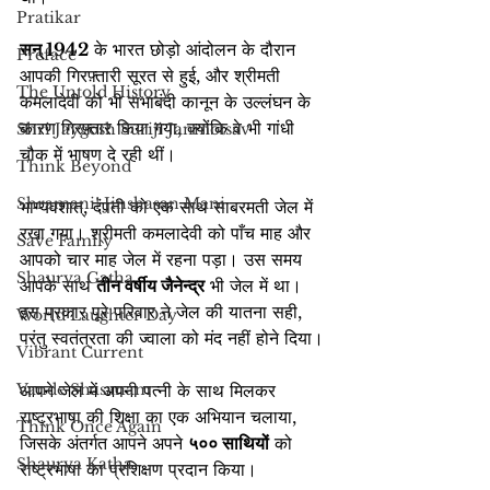
Pratikar
सन् 1942
 के भारत छोड़ो आंदोलन के दौरान 
Preface
आपकी गिरफ़्तारी सूरत से हुई, और श्रीमती 
The Untold History
कमलादेवी को भी सभाबंदी कानून के उल्लंघन के 
कारण गिरफ़्तार किया गया, क्योंकि वे भी गांधी 
Shri Jaygosh Suriji Janmotsav
चौक में भाषण दे रही थीं।
Think Beyond
Shramani! Jinshasan Mani
भाग्यवशात्, दंपती को एक साथ साबरमती जेल में 
रखा गया। श्रीमती कमलादेवी को पाँच माह और 
Save Family
आपको चार माह जेल में रहना पड़ा। उस समय 
Shaurya Gatha
आपके साथ 
तीन वर्षीय जैनेन्द्र
 भी जेल में था। 
इस प्रकार पूरे परिवार ने जेल की यातना सही, 
World Laughter Day
परंतु स्वतंत्रता की ज्वाला को मंद नहीं होने दिया।
Vibrant Current
Vande Shasanam
आपने जेल में अपनी पत्नी के साथ मिलकर 
राष्ट्रभाषा की शिक्षा का एक अभियान चलाया, 
Think Once Again
जिसके अंतर्गत आपने अपने 
५०० साथियों
 को 
Shaurya Katha
राष्ट्रभाषा का प्रशिक्षण प्रदान किया।