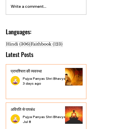
Write a comment...
Languages:
306 posts
123 posts
Hindi
(306)
Faithbook
(123)
Latest Posts
प्रायश्चित्त की व्यवस्था
Pujya Panyas Shri Bhavyasundar Vijayji Maharaj
3 days ago
अविरति से पापबंध
Pujya Panyas Shri Bhavyasundar Vijayji Maharaj
Jul 8