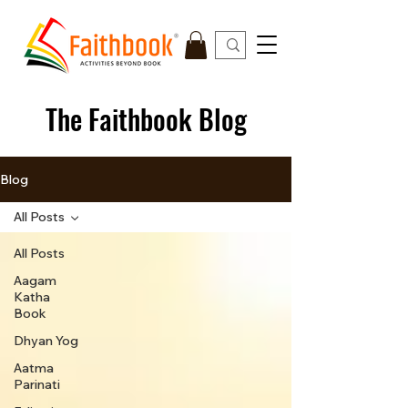
The Faithbook Blog
Blog
All Posts
All Posts
Aagam
Katha
Book
Dhyan Yog
Aatma
Parinati