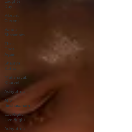
Laughter
Day
Vibrant
Current
Vande
Shasanam
Think
Once
Again
Shaurya
Katha
Mahanayak
Kharvel
Adhyatma
Aho
Jinshasanam
Eat Right
Live Bright
Adhyatma