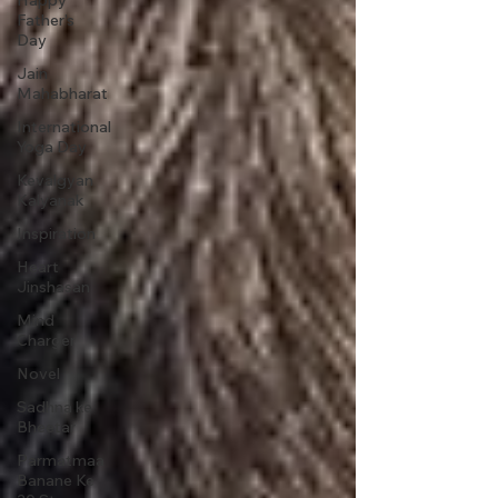
Happy
Father’s
Day
Jain
Mahabharat
International
Yoga Day
Kevalgyan
Kalyanak
Inspiration
Heart
Jinshasan
Mind
Charger
Novel
Sadhna ke
Bheetar
Parmatmaa
Banane Ke