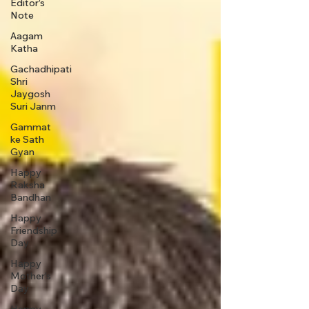
Editor’s
Note
Aagam
Katha
Gachadhipati
Shri
Jaygosh
Suri Janm
Gammat
ke Sath
Gyan
Happy
Raksha
Bandhan
Happy
Friendship
Day
Happy
Mother's
Day