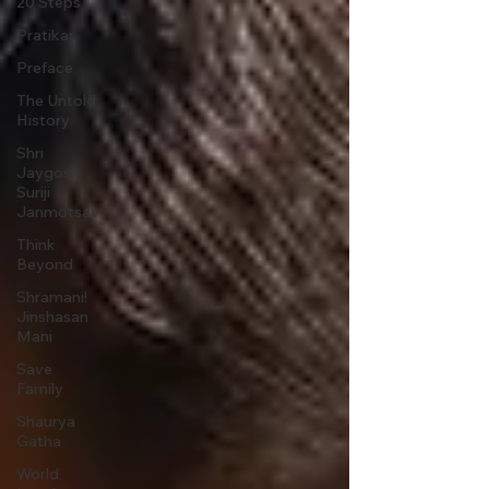
20 Steps
Pratikar
Preface
The Untold
History
Shri
Jaygosh
Suriji
Janmotsav
Think
Beyond
Shramani!
Jinshasan
Mani
Save
Family
Shaurya
Gatha
World