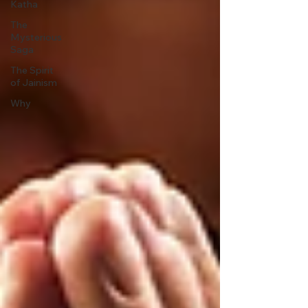
Katha
The
Mysterious
Saga
The Spirit
of Jainism
Why