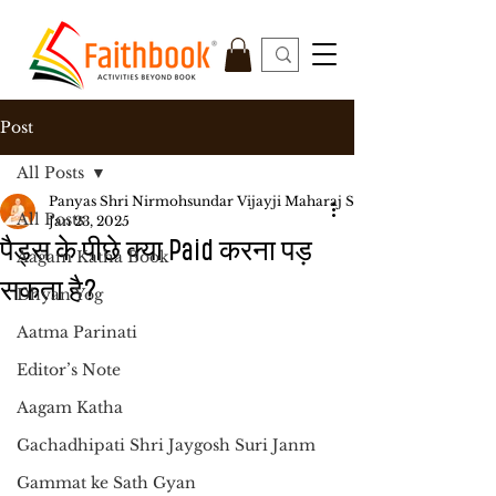
Post
All Posts
Panyas Shri Nirmohsundar Vijayji Maharaj Saheb
All Posts
Jan 23, 2025
पैड्स के पीछे क्या Paid करना पड़
Aagam Katha Book
सकता है?
Dhyan Yog
Aatma Parinati
Editor’s Note
Aagam Katha
Gachadhipati Shri Jaygosh Suri Janm
Gammat ke Sath Gyan