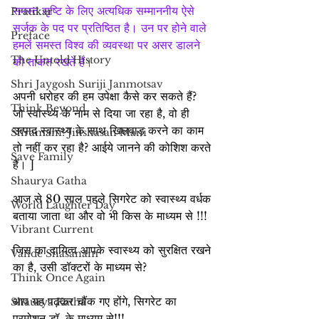
समस्त सृष्टि के लिए अत्यधिक सम्माननीय ऐसे 
Pratikar
सर्जक के पद पर प्रतिष्ठित है। उन पर होने वाले 
Preface
हमलें समस्त विश्व की व्यवस्था पर असर डालने 
The Untold History
की ताकत रखते हैं।
Shri Jaygosh Suriji Janmotsav
अपनी धरोहर की हम उपेक्षा कैसे कर सकते हैं?
Think Beyond
जो स्वास्थ्य के नाम से दिया जा रहा है, वो ही 
उत्पाद स्वास्थ्य के साथ खिलवाड़ करने का काम 
Shramani! Jinshasan Mani
तो नहीं कर रहा है? आईये जानने की कोशिश करते 
Save Family
हैं। ]
Shaurya Gatha
आज से 80 साल पहले सिगरेट को स्वास्थ्य वर्धक 
World Laughter Day
बताया जाता था और वो भी किस के माध्यम से !!!
Vibrant Current
जिस का दायित्व आपके स्वास्थ्य को सुरक्षित रखने 
Vande Shasanam
का है, उसी डॉक्टरों के माध्यम से?
Think Once Again
आप यह पढ़कर चौंक गए होंगे, सिगरेट का 
Shaurya Katha
प्रमोशन डॉ. के माध्यम से!!!