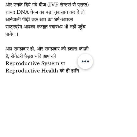
और उनके दिये गये बीज (IVF सेन्टर्स से प्राप्त) 
शायद DNA चेन्ज का बड़ा नुकसान कर दें तो 
आनेवाली पीढ़ी तक आप का धर्म-आपका 
राष्ट्रप्रेम आपका मजबूत स्वास्थ्य भी नहीं पहुँच 
पायेगा।
आप समझदार हो, और समझदार को इशारा काफ़ी 
है, सेनेटरी पैड्स यदि आप की 
Reproductive System या 
Reproductive Health को ही हानि 
पहुँचाता हो तो आप मजबूरन मल्टीनेशनल कंपनियों 
के ग़ुलाम बन जाओगे।
क्या पैड्स के बदले में ये Paid करना चाहेंगे?
Tags:
Hindi
Faithbook
faithbook knowledge book
Children Story
blogs
Hindi Blogs
Story
pujya panyas shri nirmohsundar vijayji maharaj
Online Blogs
Vibrant Current
Life