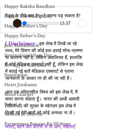
Happy Raksha Bandhan
पैड्स के पीछे क्या Paid करना पड़ सकता है?
Happy Friendship Day
15:57
Happy Mother's Day
Happy Father’s Day
[ 
Disclaimer :
 इस लेख में लिखें जा रहे 
Jain Mahabharat
तथ्य, मेरे दिमाग की कोई हवा-हवाई सोच-भ्रमणा 
International Yoga Day
या कल्पना नहीं है, लेकिन असलियत हैं, हालांकि 
मैं कोई मेडिकल एक्सपर्ट नहीं हूँ, लेकिन इस लेख 
Kevalgyan Kalyanak
में बताई गई बातें मेडिकल एक्सपर्ट से प्राप्त 
Inspiration
जानकारी के आधार पर ही की जा रही हैं।
Heart Jinshasan
आज एक संवेदनशील विषय को इस लेख में, मैं 
Mind Charger
कवर करना चाहता हूँ। भारत की आधी आबादी 
Novel
(महिलाओं) की सुरक्षा के मद्देनज़र इस लेख में 
लिखी गई मेरी बातों को कोई अन्यथा ना लें।
Sadhna ke Bheetar
Parmatmaa Banane Ke 20 Steps
माताएँ, बहनें और बेटियों से भी आगे, महिलाएँ 