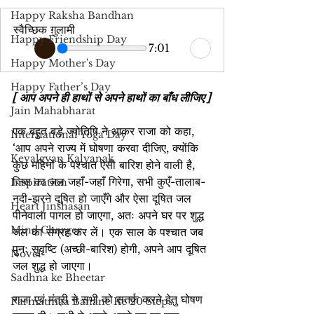
Happy Raksha Bandhan
स्वैच्छिक ग़ुलामी
Happy Friendship Day
7:01
Happy Mother's Day
Happy Father’s Day
[ आप अपने ही हाथों से अपने हाथों का बाँध लीजिए ]
Jain Mahabharat
एक बहुत बड़े ज्योतिषि ने आकर राजा को कहा, 
International Yoga Day
‘आप अपने राज्य में घोषणा करवा दीजिए, क्योंकि 
Kevalgyan Kalyanak
कुछ महिनों के पश्चात ऐसी बारिश होने वाली है, 
जिस का जल जहाँ-जहाँ गिरेगा, सभी कुएँ-तालाब-
Inspiration
नदी-झरने दूषित हो जाएँगे और ऐसा दूषित जल 
Heart Jinshasan
पीनेवाला पागल हो जाएगा, अतः अपने घर पर शुद्ध 
Mind Charger
जल का संग्रह कर लें। एक साल के पश्चात जब 
पुनः सुवृष्टि (अच्छी-बारिश) होगी, अपने आप दूषित 
Novel
जल शुद्ध हो जाएगा।
Sadhna ke Bheetar
राजा एवं मंत्री ने सभी को सतर्क करने हेतु घोषण 
Parmatmaa Banane Ke 20 Steps