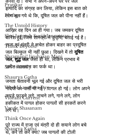
करवा दी। सभी ने अपने-अपने घर पर जल 
Pratikar
इत्यादि का संग्रह कर लिया, लेकिन इस बात को 
Preface
लोग भूल गये थे कि, दूषित जल को पीना नहीं हैं।
The Untold History
आख़िर वह दिन आ ही गया। जब जमकर दूषित 
Shri Jaygosh Suriji Janmotsav
बारिश हुई, जिसे शास्त्रों में कुवृष्टि बताई गई है। 
राजा एवं मंत्री ने सचेत होकर बाहर का प्रदूषित 
Think Beyond
जल बिल्कुल भी नहीं छुआ। दिखने में तो 
दूषित 
Shramani! Jinshasan Mani
जल, शुद्ध जल
 जैसा ही था, लेकिन प्रभाव में 
ज़मीन-आसमान का फर्क था।
Save Family
Shaurya Gatha
जनता चेतावनी भूल गई और दूषित जल से भरी 
World Laughter Day
नदियों का पानी पी गई। पागल हो गई। लोग अपने 
कपड़े फाड़ने लगे, नाचने लगे, गाने लगे, लोग 
Vibrant Current
हकीकत में पागल होकर पागलों सी हरकतें करने 
Vande Shasanam
लगे थे।
Think Once Again
पूरे राज्य में राजा एवं मंत्री दो ही सयाने लोग बचे 
Shaurya Katha
थे, करें तो करें क्या? जब पागलों की टोली 