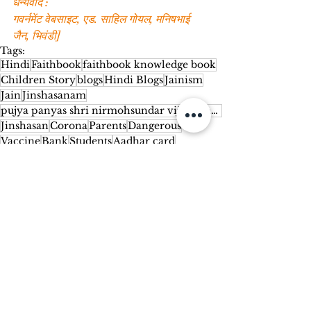
धन्यवाद :
गवर्नमेंट वेबसाइट, एड. साहिल गोयल, मनिषभाई 
जैन, भिवंडी]
Tags:
Hindi
Faithbook
faithbook knowledge book
Children Story
blogs
Hindi Blogs
Jainism
Jain
Jinshasanam
pujya panyas shri nirmohsundar vijayji maharaj
Jinshasan
Corona
Parents
Dangerous
Vaccine
Bank
Students
Aadhar card
Documents
ID Card
Identification
Human
Scam
Apaar Id
Permission
Sign
Digi Locker
Degree
Certificate
Credit Score
Vibrant Current