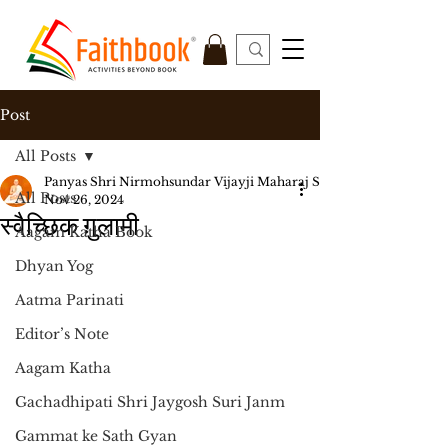
Post
All Posts
Panyas Shri Nirmohsundar Vijayji Maharaj Saheb
All Posts
Nov 26, 2024
स्वैच्छिक ग़ुलामी
Aagam Katha Book
Dhyan Yog
Aatma Parinati
Editor’s Note
Aagam Katha
Gachadhipati Shri Jaygosh Suri Janm
Gammat ke Sath Gyan