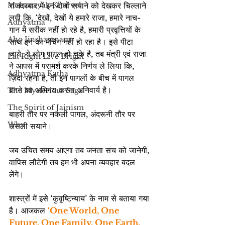
Mahanayak Kharvel
राजदरबार में इन दोनों सयाने को देखकर चिल्लाने 
लगी कि, ‘देखों, देखों ये हमारे राजा, हमारे नाच-
Adhyatma
गान में सरीक नहीं हो रहे है, हमारी प्रवृत्तियों के 
Aho Jinshasanam
साथ इन का मैचिंग नहीं हो रहा है। इसे पीटा 
जाये, ये लोग पागल हो चुके है, तब मंत्री एवं राजा 
Eat Right Live Bright
ने आपस में परामर्श करके निर्णय ले लिया कि, 
Adhyatma Katha
ज़िंदा रहना है, तो इन पागलों के बीच में पागल 
बनने का अभिनय करना अनिवार्य है।
The Mysterious Saga
The Spirit of Jainism
बाहरी तौर पर नकली पागल, अंदरूनी तौर पर 
Why
असली सयाने।
जब उचित समय आएगा तब जनता सच को जानेगी, 
वापिस लौटेगी तब हम भी अपना व्यवहार बदल 
लेंगे।
शास्त्रों में इसे ‘कुवृष्टिन्याय’ के नाम से बताया गया 
है। आजकल 
‘One World, One 
Future, One Family, One Earth, 