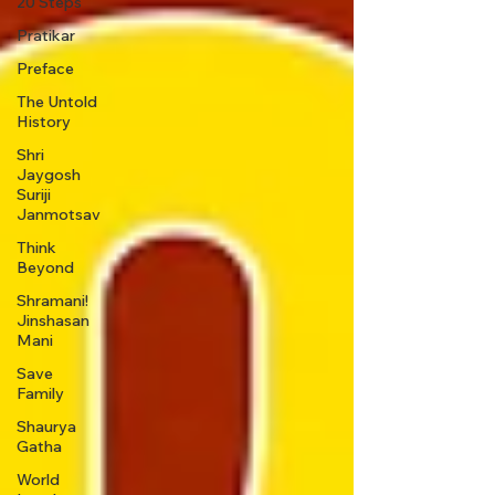
20 Steps
Pratikar
Preface
The Untold
History
Shri
Jaygosh
Suriji
Janmotsav
Think
Beyond
Shramani!
Jinshasan
Mani
Save
Family
Shaurya
Gatha
World