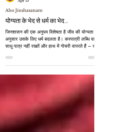
Pujya Panyas Shri Bhavyasundar Vijayji Maharaj
Apr 15
Aho Jinshasanam
योग्यता के भेद से धर्म का भेद…
जिनशासन की एक अनुपम विशेषता है जीव की योग्यता के
अनुसार उसके लिए धर्म बदलता है। करपात्री लब्धि वाले
साधु पात्र नहीं रखतें और हाथ में गोचरी वापरते हैं – वह
उनके लिए धर्म है। (क्योंकि पात्र रखने से संभावित मूर्छा
आदि दोषों से बचाव होता है, और लब्धि होने के कारण
हाथ से आहार गिरता नहीं।) ऐसी लब्धि न हो, तो साधु
पात्र रखते हैं – वह उसके लिए धर्म है। (क्योंकि अगर
पात्र न रखे, तो हाथ से आहार गिर सकता है, लोकनिंदा
होती है... और भी कई दोष हैं।) जिन्होंने पर्याप्त शास्त्र-
अध्ययन कर लिय