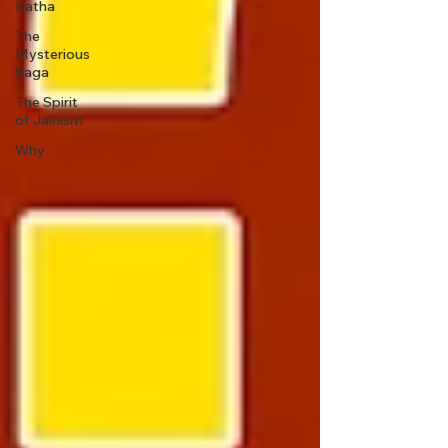
Katha
The
Mysterious
Saga
The Spirit
of Jainism
Why