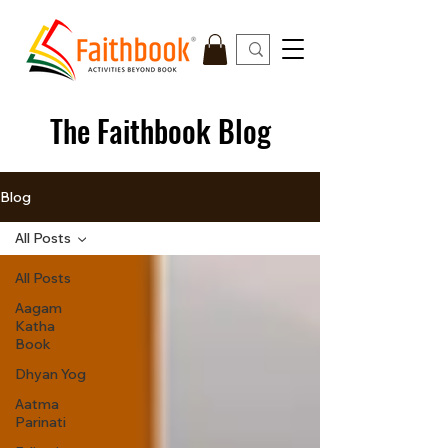
The Faithbook Blog
Blog
All Posts
All Posts
Aagam
Katha
Book
Dhyan Yog
Aatma
Parinati