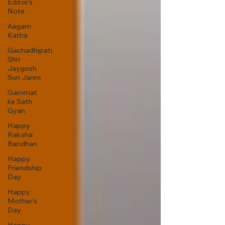
Editor’s
Note
Aagam
Katha
Gachadhipati
Shri
Jaygosh
Suri Janm
Gammat
ke Sath
Gyan
Happy
Raksha
Bandhan
Happy
Friendship
Day
Happy
Mother's
Day