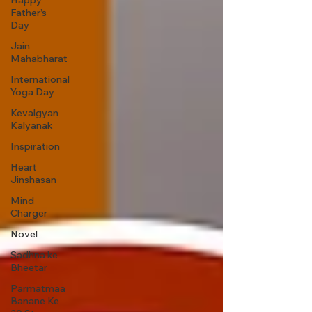
Happy
Father’s
Day
Jain
Mahabharat
International
Yoga Day
Kevalgyan
Kalyanak
Inspiration
Heart
Jinshasan
Mind
Charger
Novel
Sadhna ke
Bheetar
Parmatmaa
Banane Ke