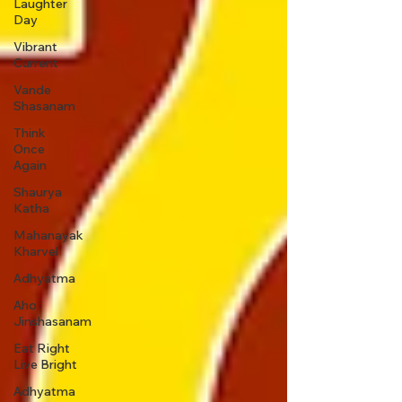
Laughter
Day
Vibrant
Current
Vande
Shasanam
Think
Once
Again
Shaurya
Katha
Mahanayak
Kharvel
Adhyatma
Aho
Jinshasanam
Eat Right
Live Bright
Adhyatma