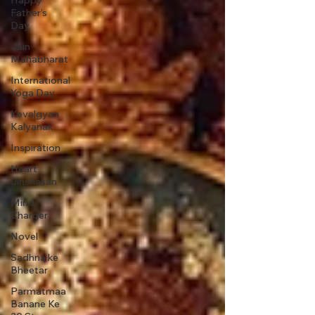
Happy
Father’s
Day
Jain
Mahabharat
International
Yoga Day
Kevalgyan
Kalyanak
Inspiration
Heart
Jinshasan
Mind
Charger
Novel
Sadhna ke
Bheetar
Parmatmaa
Banane Ke