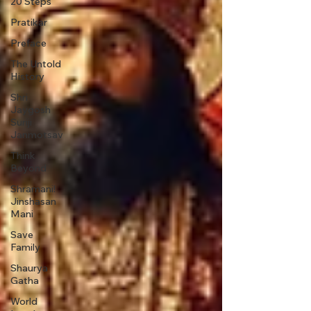
20 Steps
Pratikar
Preface
The Untold
History
Shri
Jaygosh
Suriji
Janmotsav
Think
Beyond
Shramani!
Jinshasan
Mani
Save
Family
Shaurya
Gatha
World