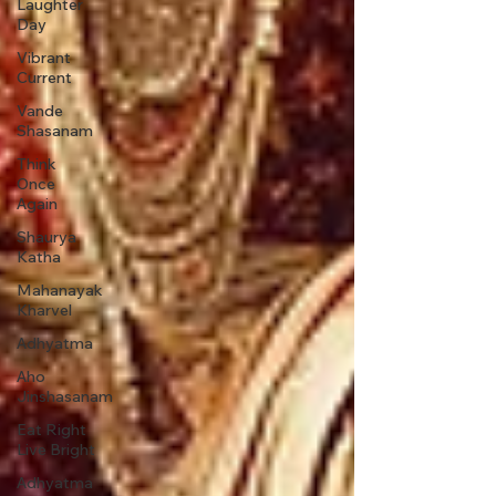
Laughter
Day
Vibrant
Current
Vande
Shasanam
Think
Once
Again
Shaurya
Katha
Mahanayak
Kharvel
Adhyatma
Aho
Jinshasanam
Eat Right
Live Bright
Adhyatma