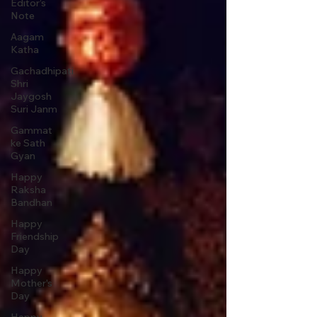
Editor’s
Note
Aagam
Katha
Gachadhipati
Shri
Jaygosh
Suri Janm
Gammat
ke Sath
Gyan
Happy
Raksha
Bandhan
Happy
Friendship
Day
Happy
Mother's
Day