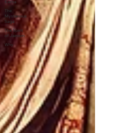
Katha
The
Mysterious
Saga
The Spirit
of Jainism
Why