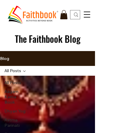
The Faithbook Blog
Blog
All Posts
All Posts
Aagam
Katha
Book
Dhyan Yog
Aatma
Parinati