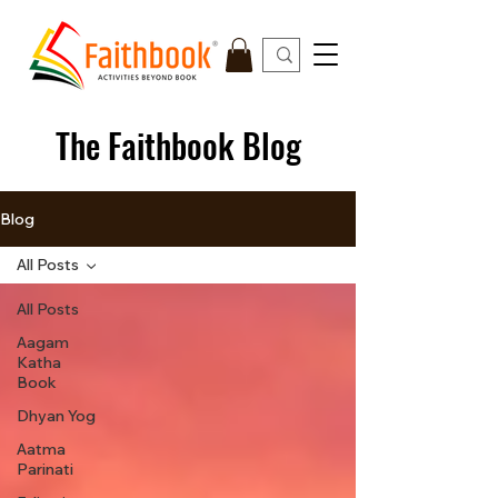
The Faithbook Blog
Blog
All Posts
All Posts
Aagam
Katha
Book
Dhyan Yog
Aatma
Parinati