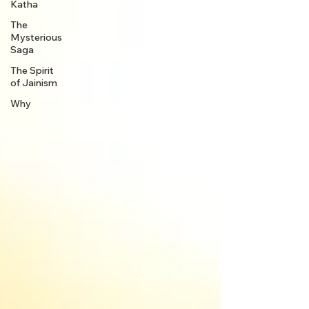
Katha
The
Mysterious
Saga
The Spirit
of Jainism
Why