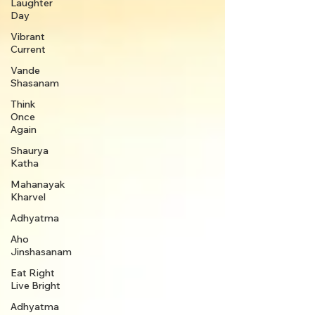
Laughter
Day
Vibrant
Current
Vande
Shasanam
Think
Once
Again
Shaurya
Katha
Mahanayak
Kharvel
Adhyatma
Aho
Jinshasanam
Eat Right
Live Bright
Adhyatma