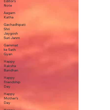
Editor’s
Note
Aagam
Katha
Gachadhipati
Shri
Jaygosh
Suri Janm
Gammat
ke Sath
Gyan
Happy
Raksha
Bandhan
Happy
Friendship
Day
Happy
Mother's
Day