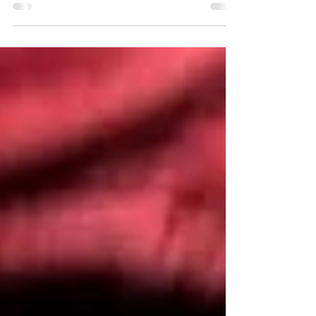
साधु पात्र नहीं रखतें और हाथ में गोचरी वापरते हैं – वह
उनके लिए धर्म है। (क्योंकि पात्र रखने से संभावित मूर्छा
आदि दोषों से बचाव होता है, और लब्धि होने के कारण
हाथ से आहार गिरता नहीं।) ऐसी लब्धि न हो, तो साधु
पात्र रखते हैं – वह उसके लिए धर्म है। (क्योंकि अगर
पात्र न रखे, तो हाथ से आहार गिर सकता है, लोकनिंदा
होती है... और भी कई दोष हैं।) जिन्होंने पर्याप्त शास्त्र-
अध्ययन कर लिय