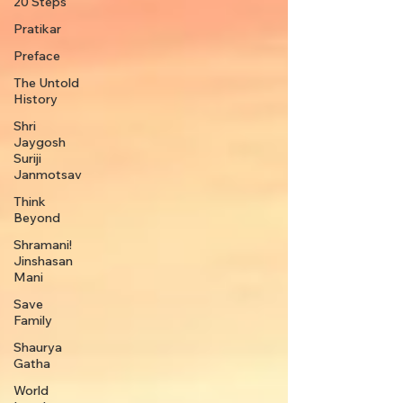
20 Steps
Pratikar
Preface
The Untold
History
Shri
Jaygosh
Suriji
Janmotsav
Think
Beyond
Shramani!
Jinshasan
Mani
Save
Family
Shaurya
Gatha
World