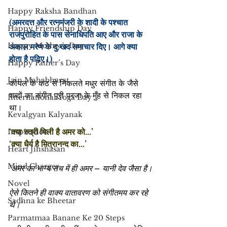
Happy Raksha Bandhan
(अमरदत्त और रत्नमंजरी के शादी के पश्चात 
Happy Friendship Day
राजपुरोहित के पास सेनाधिपति आए और राजा के 
Happy Mother's Day
अकाल मरण के दु:खद समाचार दिए। आगे क्या 
होता है पढ़िए।)
Happy Father’s Day
Jain Mahabharat
कोयल के कंठ से निकलते मधुर संगीत के जैसे 
शब्दों का संगीत पूरी प्रजा के मुँह से निकल रहा 
International Yoga Day
था।
Kevalgyan Kalyanak
‘क्या स्त्री मिली है अमर को…’
Inspiration
‘क्या धैर्य है मित्रानन्द का…’
Heart Jinshasan
Mind Charger
‘अमर का भाग्य सच में ही अमर – यानी देव जैसा है।
Novel
ऐसे कितने ही वाक्य वातावरण को संगीतमय कर रहे 
Sadhna ke Bheetar
थे।’
Parmatmaa Banane Ke 20 Steps