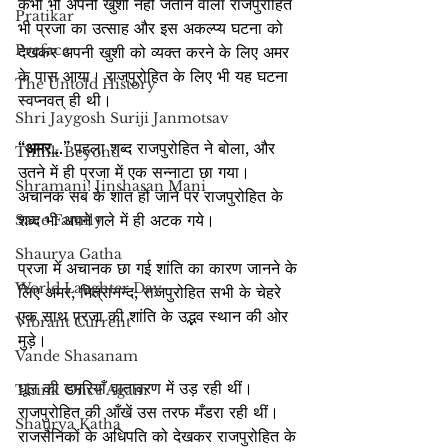
कभी भी अपनी खुशी नहीं जताने वाला राजपुरोहित 
Pratikar
भी प्रजा का उत्साह और इस अकल्प्य घटना को 
Preface
देखकर अपनी खुशी को व्यक्त करने के लिए अमर 
के पास आया। राजपुरोहित के लिए भी यह घटना 
The Untold History
स्वप्नवत् ही थी।
Shri Jaygosh Suriji Janmotsav
“अमर…”
पहला शब्द राजपुरोहित ने बोला, और 
Think Beyond
उतने में ही प्रजा में एक सन्नाटा छा गया। 
Shramani! Jinshasan Mani
अचानक सब के शांत हो जाने पर राजपुरोहित के 
शब्द भी अपने गले में ही अटक गये।
Save Family
Shaurya Gatha
प्रजा में अचानक छा गई शांति का कारण जानने के 
World Laughter Day
लिए अमर, मित्रानन्द, राजपुरोहित सभी के चेहरे 
एक साथ प्रजा की शांति के उद्भव स्थान की ओर 
Vibrant Current
मुड़े।
Vande Shasanam
धूल की डमरियाँ वातावरण में उड़ रही थीं। 
Think Once Again
राजपुरोहित की आँखें उस तरफ मँडरा रही थीं। 
Shaurya Katha
राजसैनिकों के अधिपति को देखकर राजपुरोहित के 