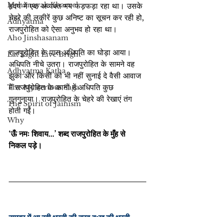
Mahanayak Kharvel
हृदय में एक अव्यक्त भय फड़फड़ा रहा था। उसके 
चेहरे की लकीरें कुछ अनिष्ट का सूचन कर रही हो, 
Adhyatma
राजपुरोहित को ऐसा अनुभव हो रहा था।
Aho Jinshasanam
राजपुरोहित के पास अधिपति का घोड़ा आया। 
Eat Right Live Bright
अधिपति नीचे उतरा। राजपुरोहित के सामने वह 
Adhyatma Katha
झुका और किसी को भी नहीं सुनाई दे वैसी आवाज 
में राजपुरोहित के कानों में अधिपति कुछ 
The Mysterious Saga
गुनगुनाया। राजपुरोहित के चेहरे की रेखाएं तंग 
The Spirit of Jainism
होती गईं।
Why
‘ऊँ नमः शिवाय…’ शब्द राजपुरोहित के मुँह से 
निकल पड़े।