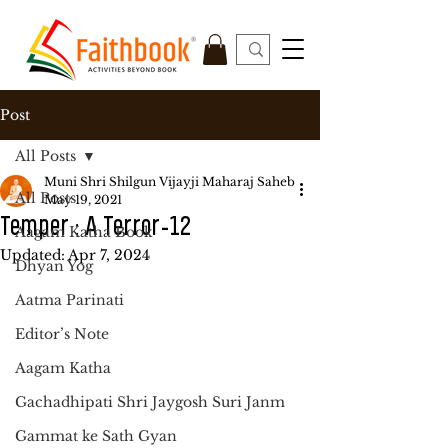
Post
All Posts
Muni Shri Shilgun Vijayji Maharaj Saheb
All Posts
May 19, 2021
Temper : A Terror-12
Aagam Katha Book
Updated:
Apr 7, 2024
Dhyan Yog
Aatma Parinati
Editor’s Note
Aagam Katha
Gachadhipati Shri Jaygosh Suri Janm
Gammat ke Sath Gyan