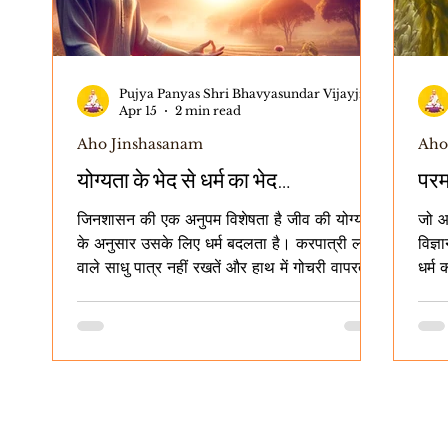
Pujya Panyas Shri Bhavyasundar Vijayji Maharaj
Apr 15
2 min read
Aho Jinshasanam
Aho
योग्यता के भेद से धर्म का भेद…
परमा
जिनशासन की एक अनुपम विशेषता है जीव की योग्यता
जो आ
के अनुसार उसके लिए धर्म बदलता है। करपात्री लब्धि
विज्ञ
वाले साधु पात्र नहीं रखतें और हाथ में गोचरी वापरते हैं
धर्म
– वह उनके लिए धर्म है। (क्योंकि पात्र रखने से
नापने
संभावित मूर्छा आदि दोषों से बचाव होता है, और लब्धि
वैज्ञा
होने के कारण हाथ से आहार गिरता नहीं।) ऐसी लब्धि
बिना
न हो, तो साधु पात्र रखते हैं – वह उसके लिए धर्म है।
यह स
(क्योंकि अगर पात्र न रखे, तो हाथ से आहार गिर
बाते देखतें हैं। 1
सकता है, लोकनिंदा होती है... और भी कई दोष हैं।)
रूपता
जिन्होंने पर्याप्त शास्त्र-अध्ययन कर लिय
गुण 