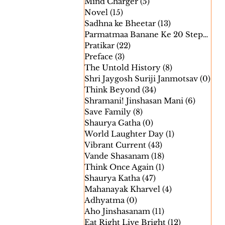
Mind Charger
(5)
5 posts
Novel
(15)
15 posts
Sadhna ke Bheetar
(13)
13 posts
Parmatmaa Banane Ke 20 Steps
(24)
Pratikar
(22)
22 posts
Preface
(3)
3 posts
The Untold History
(8)
8 posts
Shri Jaygosh Suriji Janmotsav
(0)
0 p
Think Beyond
(34)
34 posts
Shramani! Jinshasan Mani
(6)
6 posts
Save Family
(8)
8 posts
Shaurya Gatha
(0)
0 posts
World Laughter Day
(1)
1 post
Vibrant Current
(43)
43 posts
Vande Shasanam
(18)
18 posts
Think Once Again
(1)
1 post
Shaurya Katha
(47)
47 posts
Mahanayak Kharvel
(4)
4 posts
Adhyatma
(0)
0 posts
Aho Jinshasanam
(11)
11 posts
Eat Right Live Bright
(12)
12 posts