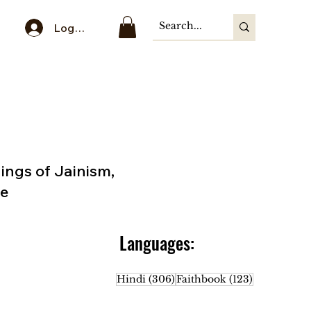
Log In
hings of Jainism,
ge
Languages:
306 posts
123 posts
Hindi
(306)
Faithbook
(123)