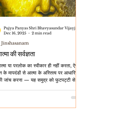
Pujya Panyas Shri Bhavyasundar Vijayji Maharaj
Dec 16, 2025
2 min read
 Jinshasanam
त्मा की सर्वज्ञता
त्मा या परलोक का स्वीकार ही नहीं करता, ऐसे
ान के मापदंडों से आत्मा के अस्तित्व पर आधारित
 की जांच करना — यह समुद्र को फुटपट्टी से
 जैसी व्यर्थ चेष्टा है। फिर भी, आज जो बातें
निक संशोधनों से सिद्ध हो रही हैं, वे सैकड़ों वर्ष पूर्व
 किसी प्रयोग के जिनशासन में बताई गई थीं —
त्य हमें चकित कर देनेवाला है। इसलिए, ऐसी कई
. ध्वनि(Sound) की द्रव्य(पुद्‌गल)
 अन्य दर्शनों में ध्वनि को आकाश नामक द्रव्य का
माना गया है। जिनशासन न