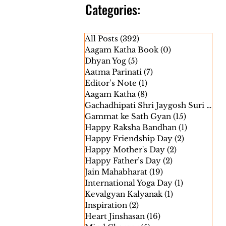
Categories:
All Posts
(392)
392 posts
Aagam Katha Book
(0)
0 posts
Dhyan Yog
(5)
5 posts
Aatma Parinati
(7)
7 posts
Editor’s Note
(1)
1 post
Aagam Katha
(8)
8 posts
Gachadhipati Shri Jaygosh Suri Janm
Gammat ke Sath Gyan
(15)
15 posts
Happy Raksha Bandhan
(1)
1 post
Happy Friendship Day
(2)
2 posts
Happy Mother's Day
(2)
2 posts
Happy Father’s Day
(2)
2 posts
Jain Mahabharat
(19)
19 posts
International Yoga Day
(1)
1 post
Kevalgyan Kalyanak
(1)
1 post
Inspiration
(2)
2 posts
Heart Jinshasan
(16)
16 posts