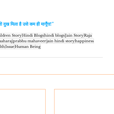
ो दुख मिला है उसे कम ही मानूँगा!”
ildren Story
Hindi Blogs
hindi blogs
Jain Story
Raja
maharaj
prabhu mahaveer
jain hindi story
happiness
lth
Issue
Human Being