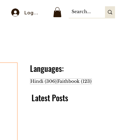
Log In
Languages:
306 posts
123 posts
Hindi
(306)
Faithbook
(123)
Latest Posts