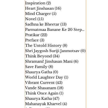
Inspiration
(2)
2 posts
Heart Jinshasan
(16)
16 posts
Mind Charger
(5)
5 posts
Novel
(15)
15 posts
Sadhna ke Bheetar
(13)
13 posts
Parmatmaa Banane Ke 20 Steps
(24)
24 posts
Pratikar
(22)
22 posts
Preface
(3)
3 posts
The Untold History
(8)
8 posts
Shri Jaygosh Suriji Janmotsav
(0)
0 posts
Think Beyond
(34)
34 posts
Shramani! Jinshasan Mani
(6)
6 posts
Save Family
(8)
8 posts
Shaurya Gatha
(0)
0 posts
World Laughter Day
(1)
1 post
Vibrant Current
(43)
43 posts
Vande Shasanam
(18)
18 posts
Think Once Again
(1)
1 post
Shaurya Katha
(47)
47 posts
Mahanayak Kharvel
(4)
4 posts