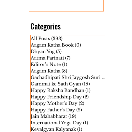
Categories
All Posts
(393)
393 posts
Aagam Katha Book
(0)
0 posts
Dhyan Yog
(5)
5 posts
Aatma Parinati
(7)
7 posts
Editor’s Note
(1)
1 post
Aagam Katha
(8)
8 posts
Gachadhipati Shri Jaygosh Suri Janm
(5)
5 pos
Gammat ke Sath Gyan
(15)
15 posts
Happy Raksha Bandhan
(1)
1 post
Happy Friendship Day
(2)
2 posts
Happy Mother's Day
(2)
2 posts
Happy Father’s Day
(2)
2 posts
Jain Mahabharat
(19)
19 posts
International Yoga Day
(1)
1 post
Kevalgyan Kalyanak
(1)
1 post