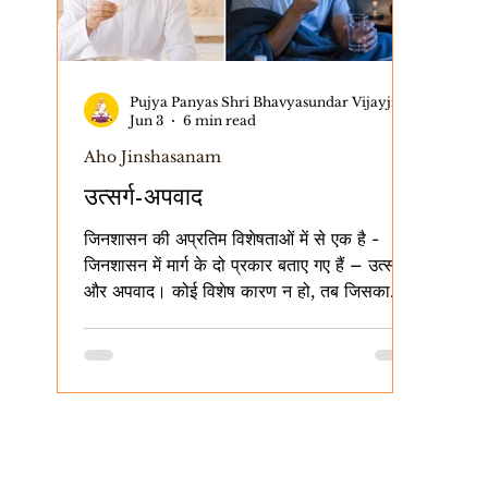
Pujya Panyas Shri Bhavyasundar Vijayji Maharaj
Jun 3
6 min read
Aho Jinshasanam
उत्सर्ग-अपवाद
जिनशासन की अप्रतिम विशेषताओं में से एक है -
जिनशासन में मार्ग के दो प्रकार बताए गए हैं – उत्सर्ग
और अपवाद। कोई विशेष कारण न हो, तब जिसका
आचरण करना है, उसे उत्सर्ग कहते हैं। विशेष कारण
आने पर जिसका आचरण करना है, उसे अपवाद कहते
हैं। उदाहरणों से यह विषय स्पष्ट होगा। साधु-साध्वी
भगवंतों के आचरण में उत्सर्ग-अपवाद को समझते हैं -
1.रोज एकासणा करना – एक ही बार गोचरी वापरना,
वह उत्सर्ग है। बीमारी हो, वृद्धावस्था हो, विहार-
प्रवचन-पठन आदि का कठोर परिश्रम हो, तपस्या का