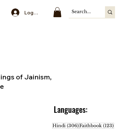
Log In
hings of Jainism,
ge
Languages:
306 posts
123 posts
Hindi
(306)
Faithbook
(123)