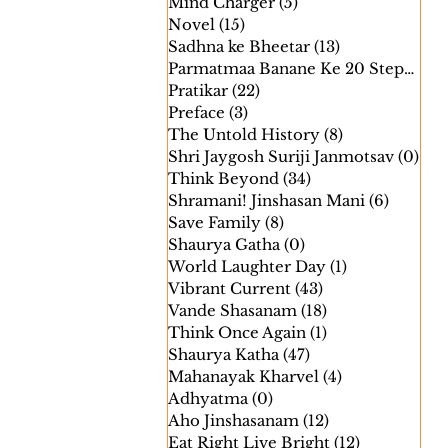
Mind Charger
(5)
5 posts
Novel
(15)
15 posts
Sadhna ke Bheetar
(13)
13 posts
Parmatmaa Banane Ke 20 Steps
(24)
Pratikar
(22)
22 posts
Preface
(3)
3 posts
The Untold History
(8)
8 posts
Shri Jaygosh Suriji Janmotsav
(0)
0 p
Think Beyond
(34)
34 posts
Shramani! Jinshasan Mani
(6)
6 posts
Save Family
(8)
8 posts
Shaurya Gatha
(0)
0 posts
World Laughter Day
(1)
1 post
Vibrant Current
(43)
43 posts
Vande Shasanam
(18)
18 posts
Think Once Again
(1)
1 post
Shaurya Katha
(47)
47 posts
Mahanayak Kharvel
(4)
4 posts
Adhyatma
(0)
0 posts
Aho Jinshasanam
(12)
12 posts
Eat Right Live Bright
(12)
12 posts