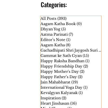
Categories:
All Posts
(393)
393 posts
Aagam Katha Book
(0)
0 posts
Dhyan Yog
(5)
5 posts
Aatma Parinati
(7)
7 posts
Editor’s Note
(1)
1 post
Aagam Katha
(8)
8 posts
Gachadhipati Shri Jaygosh Suri Janm
Gammat ke Sath Gyan
(15)
15 posts
Happy Raksha Bandhan
(1)
1 post
Happy Friendship Day
(2)
2 posts
Happy Mother's Day
(2)
2 posts
Happy Father’s Day
(2)
2 posts
Jain Mahabharat
(19)
19 posts
International Yoga Day
(1)
1 post
Kevalgyan Kalyanak
(1)
1 post
Inspiration
(2)
2 posts
Heart Jinshasan
(16)
16 posts